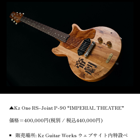
▲Kz One RS-Joint P-90 “IMPERIAL THEATRE”
価格=400,000円(税別 / 税込440,000円)
販売場所: Kz Guitar Works ウェブサイト内特設ペ