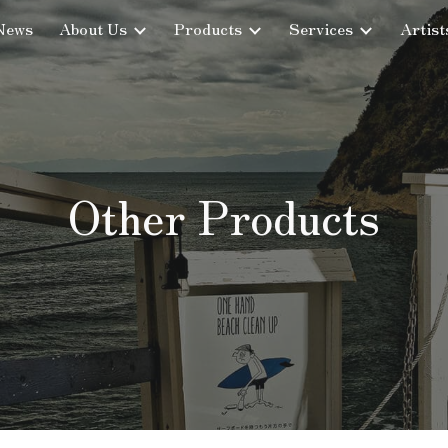
News
About Us
Products
Services
Artist
ip to main content
Skip to navigat
Other Products