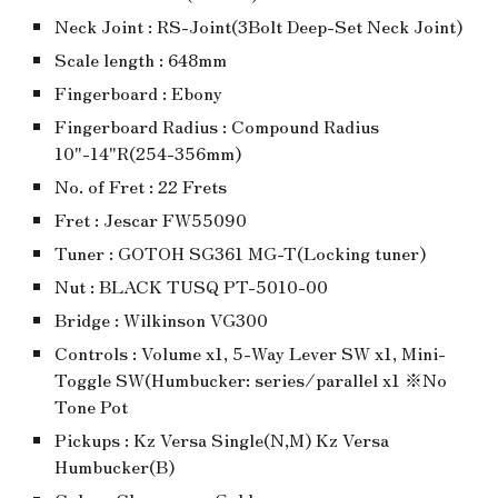
Neck Joint : RS-Joint(3Bolt Deep-Set Neck Joint)
Scale length : 648mm
Fingerboard : Ebony
Fingerboard Radius : Compound Radius
10"-14"R(254-356mm)
No. of Fret : 22 Frets
Fret : Jescar FW55090
Tuner : GOTOH SG361 MG-T(Locking tuner)
Nut : BLACK TUSQ PT-5010-00
Bridge : Wilkinson VG300
Controls : Volume x1, 5-Way Lever SW x1, Mini-
Toggle SW(Humbucker: series/parallel x1 ※No
Tone Pot
Pickups : Kz Versa Single(N,M) Kz Versa
Humbucker(B)