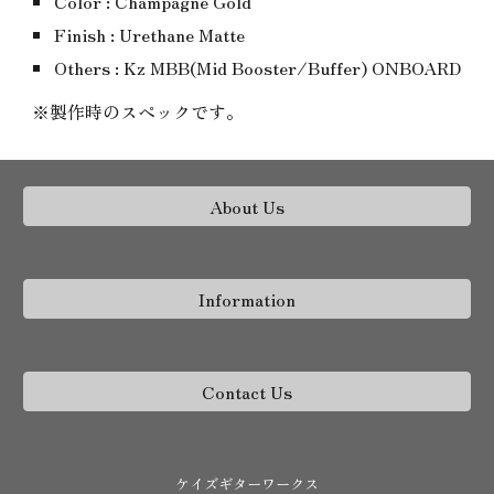
Color : Champagne Gold
Finish : Urethane Matte
Others : Kz MBB(Mid Booster/Buffer) ONBOARD
※製作時のスペックです。
About Us
Information
Contact Us
ケイズギターワークス