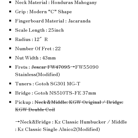
Neck Material : Honduras Mahogany
Grip : Modern “C” Shape
Fingerboard Material : Jacaranda
Scale Length : 25inch
Radius : 12″R
Number Of Fret : 22
Nut Width : 43mm
Frets :
Jescar FW47095
→FW55090
Stainless(Modified)
Tuners : Gotoh SG301 MG-T
Bridge : Gotoh NS510TS-FE 37mm
Pickup :
Neck＆Middle: KGW Original / Bridge:
KGW Double Coil
→Neck&Bridge : Kz Classic Humbucker / Middle
: Kz Classic Single Alnico2(Modified)