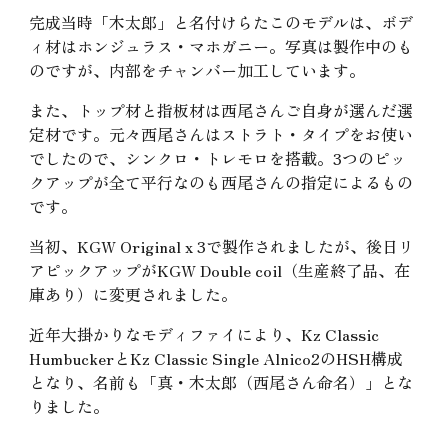
完成当時「木太郎」と名付けらたこのモデルは、ボデ
ィ材はホンジュラス・マホガニー。写真は製作中のも
のですが、内部をチャンバー加工しています。
また、トップ材と指板材は西尾さんご自身が選んだ選
定材です。元々西尾さんはストラト・タイプをお使い
でしたので、シンクロ・トレモロを搭載。3つのピッ
クアップが全て平行なのも西尾さんの指定によるもの
です。
当初、KGW Original x 3で製作されましたが、後日リ
アピックアップがKGW Double coil（生産終了品、在
庫あり）に変更されました。
近年大掛かりなモディファイにより、Kz Classic
HumbuckerとKz Classic Single Alnico2のHSH構成
となり、名前も「真・木太郎（西尾さん命名）」とな
りました。